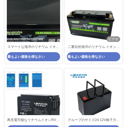
ビデオ
スマートな海洋のリチウム イオン
二重目的海洋のリチウム イオン電
電池12V 300AhのボートBMSの深
池12v 100Ah CCA1200 LiFePO4
最もよい価格を得なさい
最もよい価格を得なさい
い周期Lifepo4電池
の開始及び深い周期Lifepo4電池
再充電可能なリチウムイオンRVバ
グループのサイズ24 12V格子力の
ッテリー 12v 150Ah LiFePO4 深
ための深い周期のリチウムRV電池