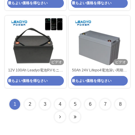
最もよい価格を得なさい
最もよい価格を得なさい
循環休憩バッテリー
LiFePO4
ビデオ
ビデオ
12V 100Ah Leadyo電池RVモニタ
50Ah 24V Lifepo4電池深い周期の
ーAPPとの深い周期Lifepo4電池
リチウム イオン電池は31のLbsを
最もよい価格を得なさい
最もよい価格を得なさい
重くする
1
2
3
4
5
6
7
8