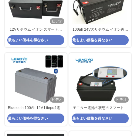
ビデオ
12Vリチウム イオン スマートな
100ah 24Vのリチウム イオン再生
BMSの深い周期RV電池の黒の金属
可能エネルギーおよび海兵隊員の
最もよい価格を得なさい
最もよい価格を得なさい
の箱
ための深い周期電池
ビデオ
ビデオ
Bluetooth 100Ah 12V Lifepo4電池
モニター電池の状態のスマートな
12ボルト深い周期RV電池
LCD表示のリチウム イオンRV海
最もよい価格を得なさい
最もよい価格を得なさい
洋電池12v 100Ah深い周期Lifepo4
電池