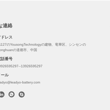
な連絡
アドレス
1127のYousongTechnologyの建物、竜華区、シンセンの
onghuanの道都市、中国
電話番号
3926595297--13926595297
メール
eadyo@leadyo-battery.com