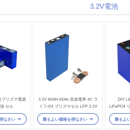
3.2V電池
C 高速プリズマ電源
3.2V 60AH 65Ah 高放電率 4C ラ
DIY L
電池 セル
イフポ4 プリズマセル LFP 3.2V
LiFePO4 
得なさい
最もよい価格を得なさい
最もよ