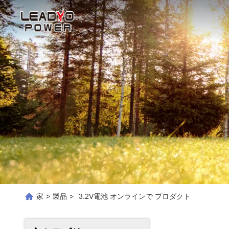
家
>
製品
>
3.2V電池 オンラインで プロダクト