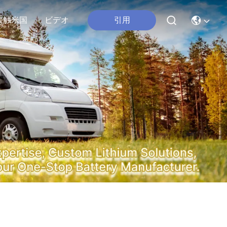
引用
接触米国
ビデオ