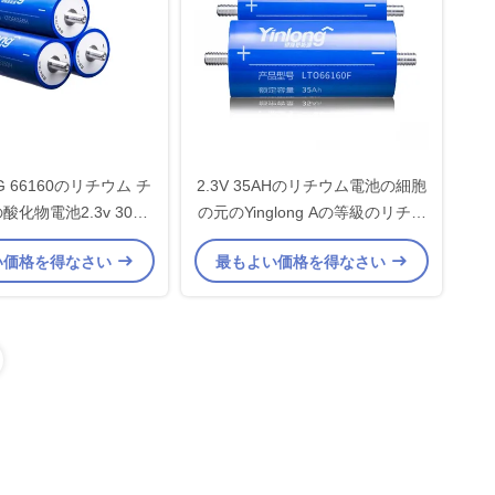
G 66160のリチウム チ
2.3V 35AHのリチウム電池の細胞
化物電池2.3v 30ah
の元のYinglong Aの等級のリチウ
チウム円柱細胞
ム チタン酸塩電池
い価格を得なさい
最もよい価格を得なさい