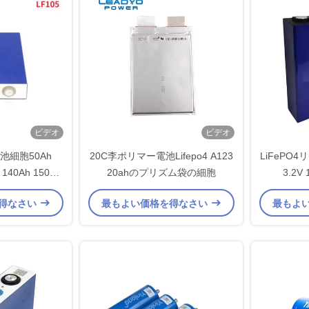
ビデオ
ビデオ
4電池細胞50Ah
20C李ポリマー電池Lifepo4 A123
LiFePO
 140Ah 150Ah
20ahのプリズム袋の細胞
3.2V
h 280Ah
得なさい
最もよい価格を得なさい
最もよ