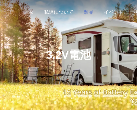
家
私達について
製品
イベント
3.2V電池