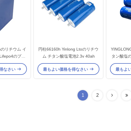
5Ahのリチウム イ
円柱66160h Yinlong Ltoのリチウ
YINGLON
Lifepo4のプリ
ム チタン酸塩電池2.3v 40ah
タン酸塩の酸
胞
のリ
得なさい
最もよい価格を得なさい
最もよ
1
2