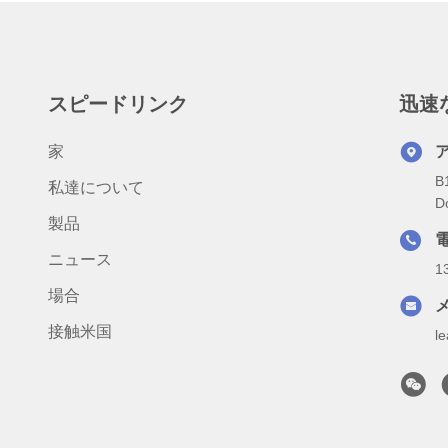
スピードリンク
迅速
家
B
私達について
D
製品
ニュース
1
場合
接触米国
l