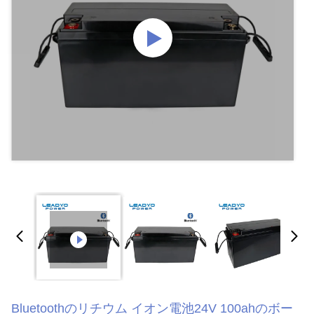
Bluetoothのリチウム イオン電池24V 100ahのボー