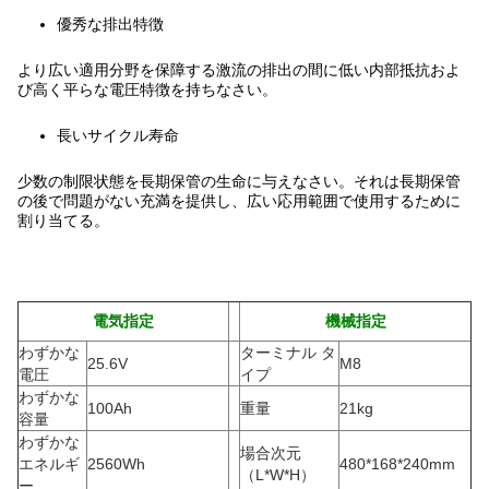
優秀な排出特徴
より広い適用分野を保障する激流の排出の間に低い内部抵抗およ
び高く平らな電圧特徴を持ちなさい。
長いサイクル寿命
少数の制限状態を長期保管の生命に与えなさい。それは長期保管
の後で問題がない充満を提供し、広い応用範囲で使用するために
割り当てる。
電気指定
機械指定
わずかな
ターミナル タ
25.6V
M8
電圧
イプ
わずかな
100Ah
重量
21kg
容量
わずかな
場合次元
エネルギ
2560Wh
480*168*240mm
（L*W*H）
ー