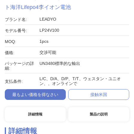
ト海洋Lifepo4李イオン電池
LEADYO
ブランド名:
LP24V100
モデル番号:
1pcs
MOQ:
交渉可能
価格:
パッケージの詳
UN3480標準的な輸出
細:
L/C、D/A、D/P、T/T、ウェスタン・ユニオ
支払条件:
ン、、オンラインで
最もよい価格を得なさい
接触米国
詳細情報
製品の説明
詳細情報