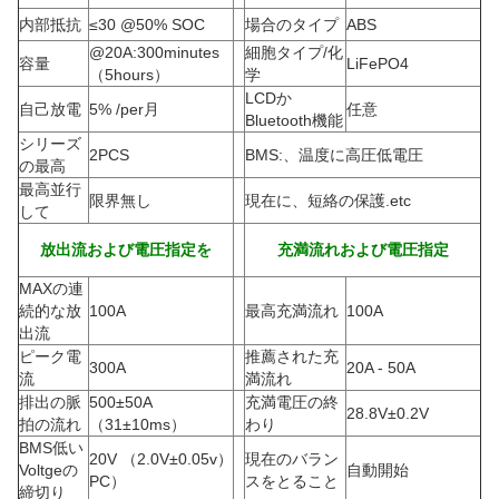
内部抵抗
≤30 @50% SOC
場合のタイプ
ABS
@20A:300minutes
細胞タイプ/化
容量
LiFePO4
（5hours）
学
LCDか
自己放電
5% /per月
任意
Bluetooth機能
シリーズ
2PCS
BMS:、温度に高圧低電圧
の最高
最高並行
限界無し
現在に、短絡の保護.etc
して
放出流および電圧指定を
充満流れおよび電圧指定
MAXの連
続的な放
100A
最高充満流れ
100A
出流
ピーク電
推薦された充
300A
20A - 50A
流
満流れ
排出の脈
500±50A
充満電圧の終
28.8V±0.2V
拍の流れ
（
31±10ms）
わり
BMS低い
20V （2.0V±0.05v）
現在のバラン
Voltgeの
自動開始
PC）
スをとること
締切り