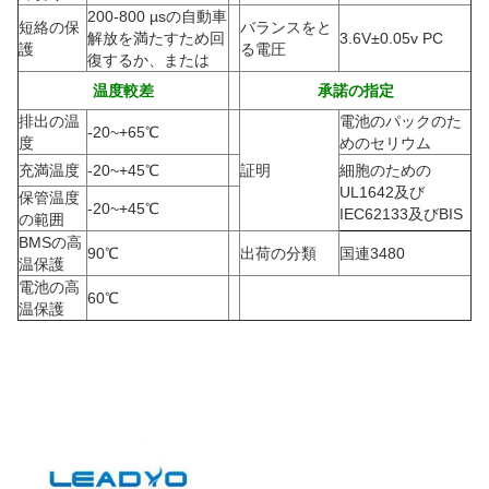
200-800 µsの自動車
短絡の保
バランスをと
解放を満たすため回
3.6V±0.05v PC
護
る電圧
復するか、または
温度較差
承諾の指定
排出の温
電池のパックのた
-20
~+65℃
度
めのセリウム
充満温度
-20
~+45℃
証明
細胞のための
UL1642及び
保管温度
-20
~+45℃
IEC62133及びBIS
の範囲
BMSの高
90
℃
出荷の分類
国連3480
温保護
電池の高
60
℃
温保護