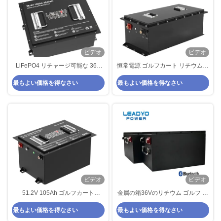
ビデオ
ビデオ
LiFePO4 リチャージ可能な 36V
恒常電源 ゴルフカート リチウム電
100Ah ゴルフカート バッテリー
池 72V 100Ah ライフポ4 ゴルフカ
最もよい価格を得なさい
最もよい価格を得なさい
長寿命 OEM サービス
ート 電池
ビデオ
ビデオ
51.2V 105Ah ゴルフカート
金属の箱36Vのリチウム ゴルフ カ
LiFePO4 バッテリー 統合 BMS
ート電池100ah Lifepo4
最もよい価格を得なさい
最もよい価格を得なさい
48v Lifepo4 ゴルフカート バッテ
525x234x220mm
リー