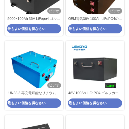
ビデオ
ビデオ
5000×100Ah 36V LiFepo4 ゴルフ
OEM電気36V 100Ah LiFePO4のゴ
カート バッテリー スマート LCD /
ルフ カート電池の高温保護
最もよい価格を得なさい
最もよい価格を得なさい
ブルーツ
ビデオ
UN38.3 再充電可能なリチウム鉄
48V 100Ah LiFePO4 ゴルフカート
電池 36V 60Ah Lifepo4 ゴルフカ
バッテリー 300A/10s ピーク電流
最もよい価格を得なさい
最もよい価格を得なさい
ート電池
オーバー電流保護