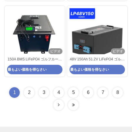
ビデオ
ビデオ
150A BMS LiFePO4 ゴルフカート
48V 150Ah 51.2V LiFePO4 ゴルフ
バッテリー 48V 100Ah 5120Wh
カート バッテリー, 250A BMS,
最もよい価格を得なさい
最もよい価格を得なさい
エネルギー リチャージ可能 LCD
4000+ サイクル リチウム バッテ
リー, 最大 12.8kW パワー
1
2
3
4
5
6
7
8